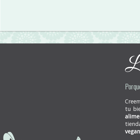
Lo
Porqu
Creem
tu bi
alime
tiend
vegan