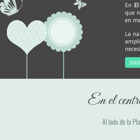
En
El
que n
en me
La na
ampl
neces
Solici
En el cent
Al lado de la Pla